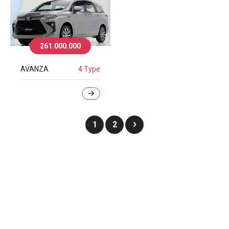
261.000.000
AVANZA
4 Type
1
2