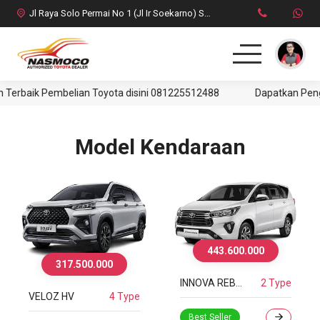
Jl Raya Solo Permai No 1 (Jl Ir Soekarno) Solo Baru Sukoharjo
rbaik Pembelian Toyota disini 081225512488
Dapatkan Pengal
Model Kendaraan
443.600.000
317.500.000
INNOVA REBORN
2 Type
VELOZ HV
4 Type
Best Seller