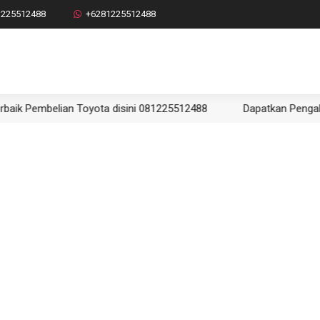
1225512488
+6281225512488
mbelian Toyota disini 081225512488
Dapatkan Pengalaman Te