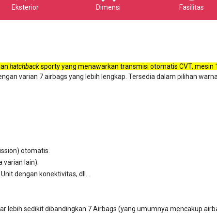
Eksterior
Dimensi
Fasilitas
ian
hatchback
sporty yang menawarkan transmisi otomatis CVT, mesin 1
engan varian 7 airbags yang lebih lengkap. Tersedia dalam pilihan warn
ssion) otomatis.
 varian lain).
nit dengan konektivitas, dll.
sar lebih sedikit dibandingkan 7 Airbags (yang umumnya mencakup airba