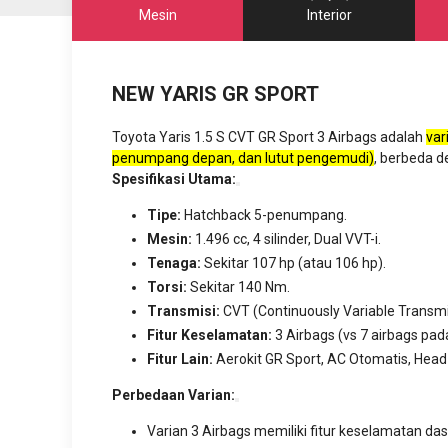
Mesin
Interior
NEW YARIS GR SPORT
Toyota Yaris 1.5 S CVT GR Sport 3 Airbags adalah
var
penumpang depan, dan lutut pengemudi)
, berbeda d
Spesifikasi Utama:
Tipe:
Hatchback 5-penumpang.
Mesin:
1.496 cc, 4 silinder, Dual VVT-i.
Tenaga:
Sekitar 107 hp (atau 106 hp).
Torsi:
Sekitar 140 Nm.
Transmisi:
CVT (Continuously Variable Transmi
Fitur Keselamatan:
3 Airbags (vs 7 airbags pada
Fitur Lain:
Aerokit GR Sport, AC Otomatis, Head U
Perbedaan Varian:
Varian 3 Airbags memiliki fitur keselamatan da