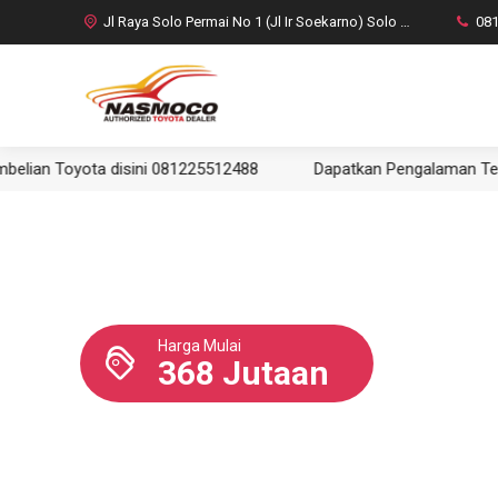
Jl Raya Solo Permai No 1 (Jl Ir Soekarno) Solo Baru Sukoharjo
08
Toyota disini 081225512488
Dapatkan Pengalaman Terbaik Pe
Harga Mulai
368 Jutaan