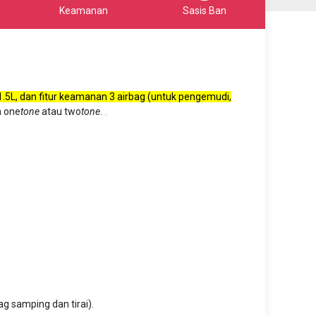
Keamanan
Sasis Ban
.5L, dan fitur keamanan 3 airbag (untuk pengemudi,
a one
tone
atau two
tone
.
g samping dan tirai).