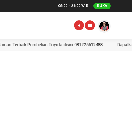
08:00 - 21:00 WIB
BUKA
rbaik Pembelian Toyota disini 081225512488
Dapatkan Penga